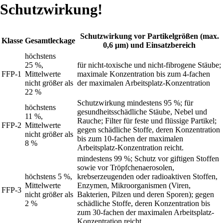
Schutzwirkung!
Schutzwirkung vor Partikelgrößen (max.
Klasse
Gesamtleckage
0,6 μm) und Einsatzbereich
höchstens
25 %,
für nicht-toxische und nicht-fibrogene Stäube;
FFP-1
Mittelwerte
maximale Konzentration bis zum 4-fachen
nicht größer als
der maximalen Arbeitsplatz-Konzentration
22 %
Schutzwirkung mindestens 95 %; für
höchstens
gesundheitsschädliche Stäube, Nebel und
11 %,
Rauche; Filter für feste und flüssige Partikel;
FFP-2
Mittelwerte
gegen schädliche Stoffe, deren Konzentration
nicht größer als
bis zum 10-fachen der maximalen
8 %
Arbeitsplatz-Konzentration reicht.
mindestens 99 %; Schutz vor giftigen Stoffen
sowie vor Tröpfchenaerosolen,
höchstens 5 %,
krebserzeugenden oder radioaktiven Stoffen,
Mittelwerte
Enzymen, Mikroorganismen (Viren,
FFP-3
nicht größer als
Bakterien, Pilzen und deren Sporen); gegen
2 %
schädliche Stoffe, deren Konzentration bis
zum 30-fachen der maximalen Arbeitsplatz-
Konzentration reicht.